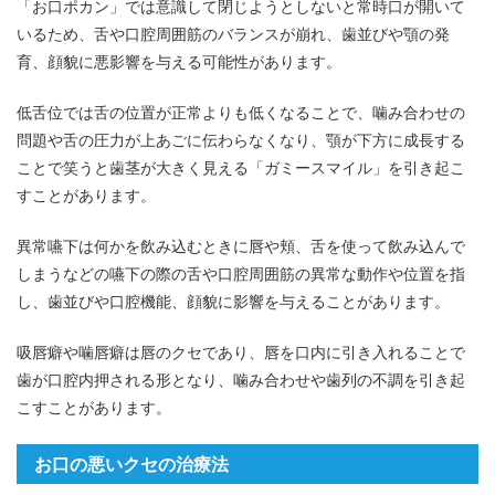
「お口ポカン」では意識して閉じようとしないと常時口が開いて
いるため、舌や口腔周囲筋のバランスが崩れ、歯並びや顎の発
育、顔貌に悪影響を与える可能性があります。
低舌位では舌の位置が正常よりも低くなることで、噛み合わせの
問題や舌の圧力が上あごに伝わらなくなり、顎が下方に成長する
ことで笑うと歯茎が大きく見える「ガミースマイル」を引き起こ
すことがあります。
異常嚥下は何かを飲み込むときに唇や頬、舌を使って飲み込んで
しまうなどの嚥下の際の舌や口腔周囲筋の異常な動作や位置を指
し、歯並びや口腔機能、顔貌に影響を与えることがあります。
吸唇癖や噛唇癖は唇のクセであり、唇を口内に引き入れることで
歯が口腔内押される形となり、噛み合わせや歯列の不調を引き起
こすことがあります。
お口の悪いクセの治療法