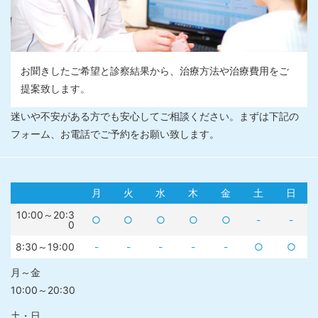
お聞きしたご希望と診察結果から、治療方法や治療費用をご
提案致します。
迷いや不安がある方でも安心してご相談ください。まずは下記の
フォーム、お電話でご予約をお願い致します。
月
火
水
木
金
土
日
10:00～20:3
○
○
○
○
○
-
-
0
8:30～19:00
-
-
-
-
-
○
○
月～金
10:00～20:30
土・日