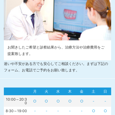
お聞きしたご希望と診察結果から、治療方法や治療費用をご
提案致します。
迷いや不安がある方でも安心してご相談ください。まずは下記の
フォーム、お電話でご予約をお願い致します。
月
火
水
木
金
土
日
10:00～20:3
○
○
○
○
○
-
-
0
8:30～19:00
-
-
-
-
-
○
○