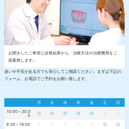
お聞きしたご希望と診察結果から、治療方法や治療費用をご
提案致します。
迷いや不安がある方でも安心してご相談ください。まずは下記の
フォーム、お電話でご予約をお願い致します。
月
火
水
木
金
土
日
10:00～20:3
○
○
○
○
○
-
-
0
8:30～19:00
-
-
-
-
-
○
○