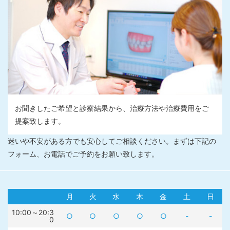
お聞きしたご希望と診察結果から、治療方法や治療費用をご
提案致します。
迷いや不安がある方でも安心してご相談ください。まずは下記の
フォーム、お電話でご予約をお願い致します。
月
火
水
木
金
土
日
10:00～20:3
○
○
○
○
○
-
-
0