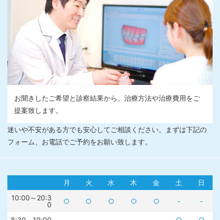
お聞きしたご希望と診察結果から、治療方法や治療費用をご
提案致します。
迷いや不安がある方でも安心してご相談ください。まずは下記の
フォーム、お電話でご予約をお願い致します。
月
火
水
木
金
土
日
10:00～20:3
○
○
○
○
○
-
-
0
8:30～19:00
-
-
-
-
-
○
○