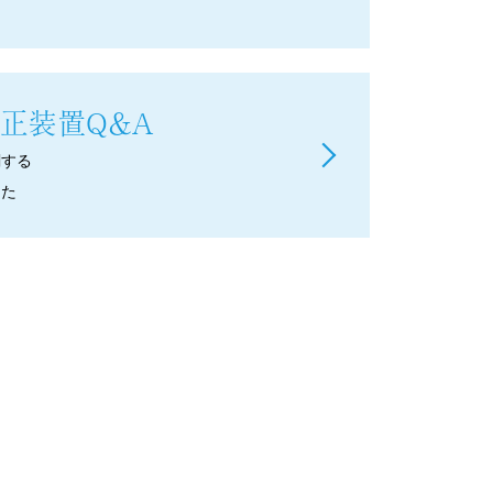
正装置Q＆A
関する
した