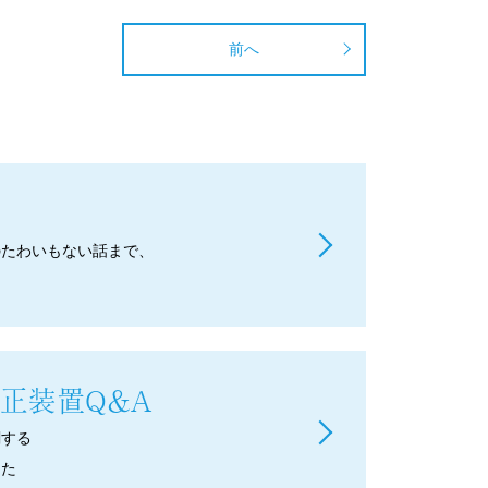
前へ
のたわいもない話まで、
正装置Q＆A
関する
した