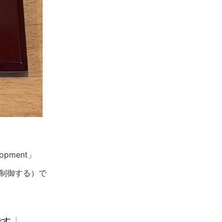
elopment」
に制御する）で
です