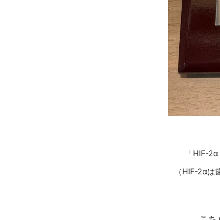
「HIF-2α 
（HIF-2
こち