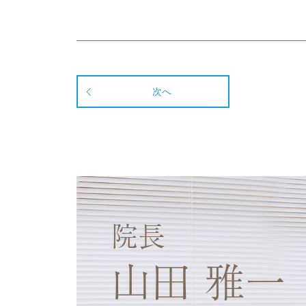
次へ
院長
山田 雅一